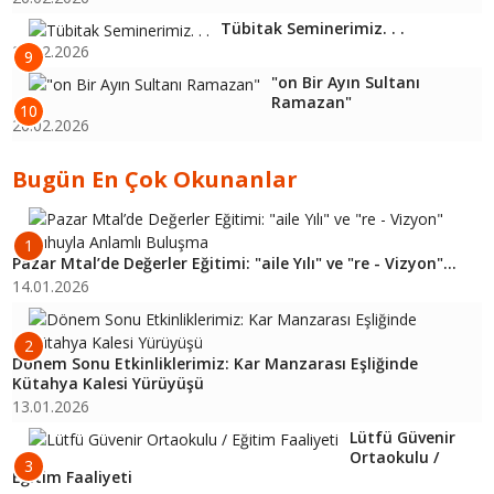
Tübitak Seminerimiz. . .
26.02.2026
9
"on Bir Ayın Sultanı
Ramazan"
10
26.02.2026
Bugün En Çok Okunanlar
1
Pazar Mtal’de Değerler Eğitimi: "aile Yılı" ve "re - Vizyon"...
14.01.2026
2
Dönem Sonu Etkinliklerimiz: Kar Manzarası Eşliğinde
Kütahya Kalesi Yürüyüşü
13.01.2026
Lütfü Güvenir
Ortaokulu /
3
Eğitim Faaliyeti