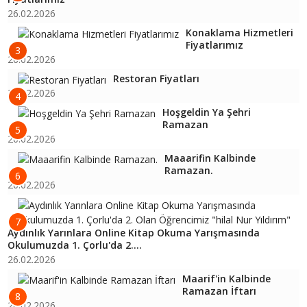
26.02.2026
Konaklama Hizmetleri
Fiyatlarımız
3
26.02.2026
Restoran Fiyatları
26.02.2026
4
Hoşgeldin Ya Şehri
Ramazan
5
26.02.2026
Maaarifin Kalbinde
Ramazan.
6
26.02.2026
7
Aydınlık Yarınlara Online Kitap Okuma Yarışmasında
Okulumuzda 1. Çorlu'da 2....
26.02.2026
Maarif'in Kalbinde
Ramazan İftarı
8
26.02.2026