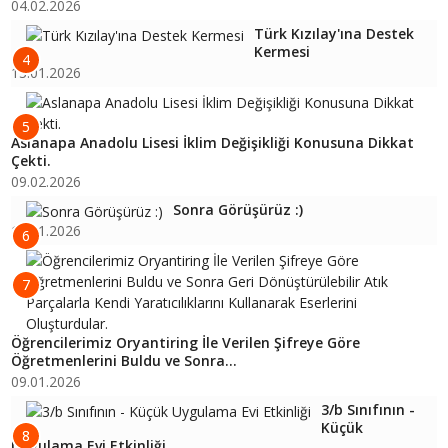
04.02.2026
Türk Kızılay'ına Destek
Kermesi
4
13.01.2026
5
Aslanapa Anadolu Lisesi İklim Değişikliği Konusuna Dikkat
Çekti.
09.02.2026
Sonra Görüşürüz :)
16.01.2026
6
7
Öğrencilerimiz Oryantiring İle Verilen Şifreye Göre
Öğretmenlerini Buldu ve Sonra...
09.01.2026
3/b Sınıfının -
Küçük
8
Uygulama Evi Etkinliği