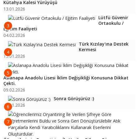
Kütahya Kalesi Yürüyüşü
13.01.2026
Lütfü Güvenir
Ortaokulu /
3
Eğitim Faaliyeti
04.02.2026
Türk Kızılay'ına Destek
Kermesi
4
13.01.2026
5
Aslanapa Anadolu Lisesi İklim Değişikliği Konusuna Dikkat
Çekti.
09.02.2026
Sonra Görüşürüz :)
16.01.2026
6
7