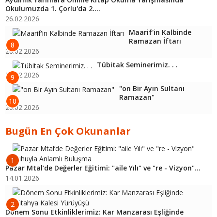
Okulumuzda 1. Çorlu'da 2....
26.02.2026
Maarif'in Kalbinde
Ramazan İftarı
8
26.02.2026
Tübitak Seminerimiz. . .
26.02.2026
9
"on Bir Ayın Sultanı
Ramazan"
10
26.02.2026
Bugün En Çok Okunanlar
1
Pazar Mtal’de Değerler Eğitimi: "aile Yılı" ve "re - Vizyon"...
14.01.2026
2
Dönem Sonu Etkinliklerimiz: Kar Manzarası Eşliğinde