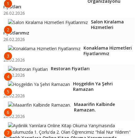
Organizasyonu
1
Fiyatları
26.02.2026
Salon Kiralama
Hizmetleri
2
Fiyatlarımız
26.02.2026
Konaklama Hizmetleri
Fiyatlarımız
3
26.02.2026
Restoran Fiyatları
26.02.2026
4
Hoşgeldin Ya Şehri
Ramazan
5
26.02.2026
Maaarifin Kalbinde
Ramazan.
6
26.02.2026
7
Aydınlık Yarınlara Online Kitap Okuma Yarışmasında