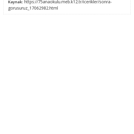
https://75anaokulu.meb.k12.tr/icerikler/sonra-
Kaynak:
gorusuruz_17062982.html