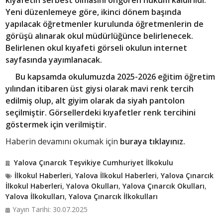
kıyafetin serbest olmasını öngören hüküm kaldırıldı.
Yeni düzenlemeye göre, ikinci dönem başında
yapılacak öğretmenler kurulunda öğretmenlerin de
görüşü alınarak okul müdürlüğünce belirlenecek.
Belirlenen okul kıyafeti görseli okulun internet
sayfasında yayımlanacak.
Bu kapsamda okulumuzda 2025-2026 eğitim öğretim
yılından itibaren üst giysi olarak mavi renk tercih
edilmiş olup, alt giyim olarak da siyah pantolon
seçilmiştir. Görsellerdeki kıyafetler renk tercihini
göstermek için verilmiştir.
Haberin devamını okumak için
buraya tıklayınız.
Yalova Çınarcık Teşvikiye Cumhuriyet İlkokulu
İlkokul Haberleri
,
Yalova İlkokul Haberleri
,
Yalova Çınarcık
İlkokul Haberleri
,
Yalova Okulları
,
Yalova Çınarcık Okulları
,
Yalova İlkokulları
,
Yalova Çınarcık İlkokulları
Yayın Tarihi: 30.07.2025