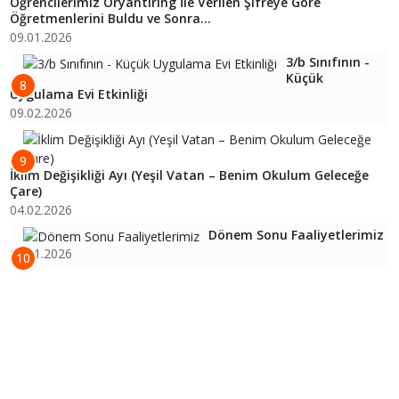
Öğrencilerimiz Oryantiring İle Verilen Şifreye Göre
Öğretmenlerini Buldu ve Sonra...
09.01.2026
3/b Sınıfının -
Küçük
8
Uygulama Evi Etkinliği
09.02.2026
9
İklim Değişikliği Ayı (Yeşil Vatan – Benim Okulum Geleceğe
Çare)
04.02.2026
Dönem Sonu Faaliyetlerimiz
16.01.2026
10