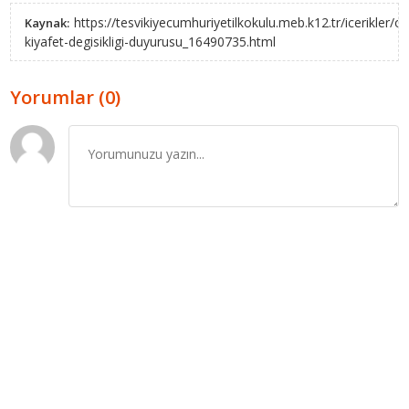
https://tesvikiyecumhuriyetilkokulu.meb.k12.tr/icerikler/ok
Kaynak:
kiyafet-degisikligi-duyurusu_16490735.html
Yorumlar (0)