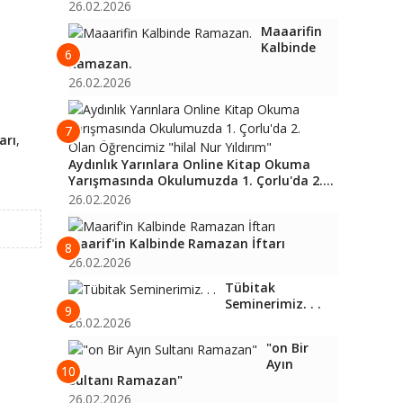
26.02.2026
Maaarifin
Kalbinde
6
Ramazan.
26.02.2026
7
arı
,
Aydınlık Yarınlara Online Kitap Okuma
Yarışmasında Okulumuzda 1. Çorlu'da 2....
26.02.2026
Maarif'in Kalbinde Ramazan İftarı
8
26.02.2026
Tübitak
Seminerimiz. . .
9
26.02.2026
"on Bir
Ayın
10
Sultanı Ramazan"
26.02.2026