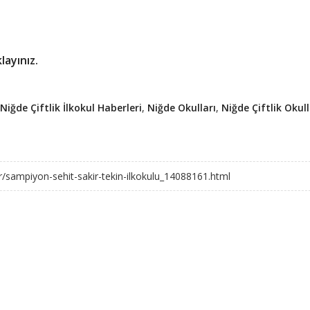
layınız.
Niğde Çiftlik İlkokul Haberleri
,
Niğde Okulları
,
Niğde Çiftlik Okull
ler/sampiyon-sehit-sakir-tekin-ilkokulu_14088161.html