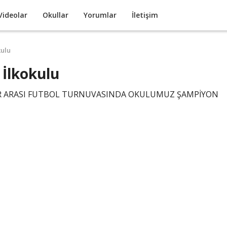
Videolar
Okullar
Yorumlar
İletişim
kulu
 İlkokulu
R ARASI FUTBOL TURNUVASINDA OKULUMUZ ŞAMPİYON