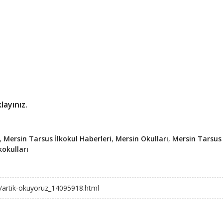
layınız.
,
Mersin Tarsus İlkokul Haberleri
,
Mersin Okulları
,
Mersin Tarsus
kokulları
ler/artik-okuyoruz_14095918.html