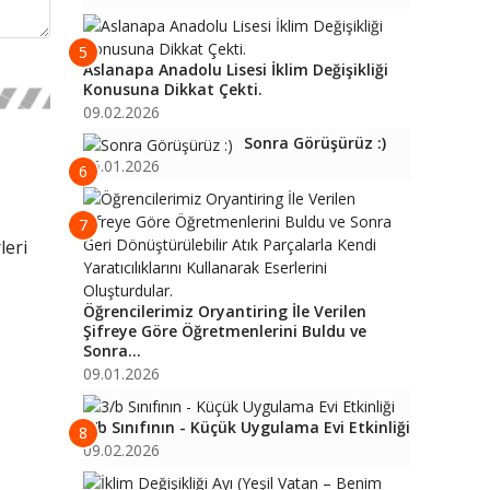
5
Aslanapa Anadolu Lisesi İklim Değişikliği
Konusuna Dikkat Çekti.
09.02.2026
Sonra Görüşürüz :)
16.01.2026
6
7
leri
Öğrencilerimiz Oryantiring İle Verilen
Şifreye Göre Öğretmenlerini Buldu ve
Sonra...
09.01.2026
3/b Sınıfının - Küçük Uygulama Evi Etkinliği
8
09.02.2026