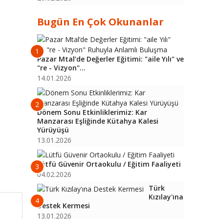
Bugün En Çok Okunanlar
1
Pazar Mtal’de Değerler Eğitimi: "aile Yılı" ve
"re - Vizyon"...
14.01.2026
2
Dönem Sonu Etkinliklerimiz: Kar
Manzarası Eşliğinde Kütahya Kalesi
Yürüyüşü
13.01.2026
Lütfü Güvenir Ortaokulu / Eğitim Faaliyeti
3
04.02.2026
Türk
Kızılay'ına
4
Destek Kermesi
13.01.2026