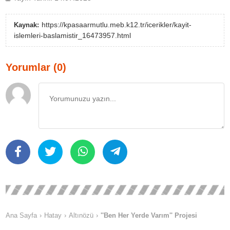
https://kpasaarmutlu.meb.k12.tr/icerikler/kayit-
Kaynak:
islemleri-baslamistir_16473957.html
Yorumlar (0)
Ana Sayfa
Hatay
Altınözü
''Ben Her Yerde Varım'' Projesi