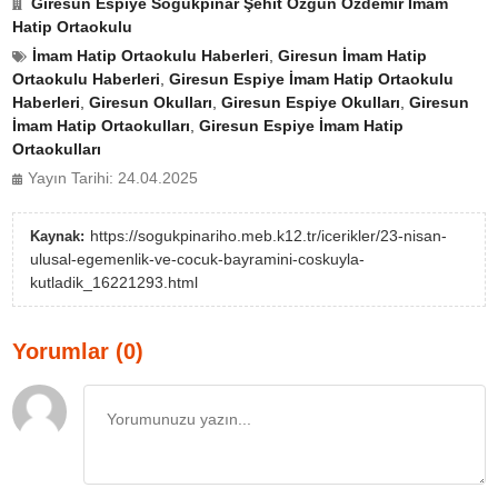
Giresun Espiye Soğukpınar Şehit Özgün Özdemir İmam
Hatip Ortaokulu
İmam Hatip Ortaokulu Haberleri
,
Giresun İmam Hatip
Ortaokulu Haberleri
,
Giresun Espiye İmam Hatip Ortaokulu
Haberleri
,
Giresun Okulları
,
Giresun Espiye Okulları
,
Giresun
İmam Hatip Ortaokulları
,
Giresun Espiye İmam Hatip
Ortaokulları
Yayın Tarihi: 24.04.2025
https://sogukpinariho.meb.k12.tr/icerikler/23-nisan-
Kaynak:
ulusal-egemenlik-ve-cocuk-bayramini-coskuyla-
kutladik_16221293.html
Yorumlar (0)