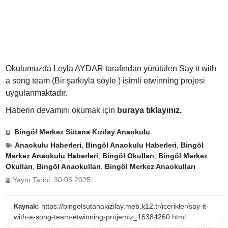
Okulumuzda Leyla AYDAR tarafından yürütülen Say it with
a song team (Bir şarkıyla söyle ) isimli etwinning projesi
uygulanmaktadır.
Haberin devamını okumak için
buraya tıklayınız.
Bingöl Merkez Sütana Kızılay Anaokulu
Anaokulu Haberleri
,
Bingöl Anaokulu Haberleri
,
Bingöl
Merkez Anaokulu Haberleri
,
Bingöl Okulları
,
Bingöl Merkez
Okulları
,
Bingöl Anaokulları
,
Bingöl Merkez Anaokulları
Yayın Tarihi: 30.05.2025
https://bingolsutanakizilay.meb.k12.tr/icerikler/say-it-
Kaynak:
with-a-song-team-etwinning-projemiz_16384260.html