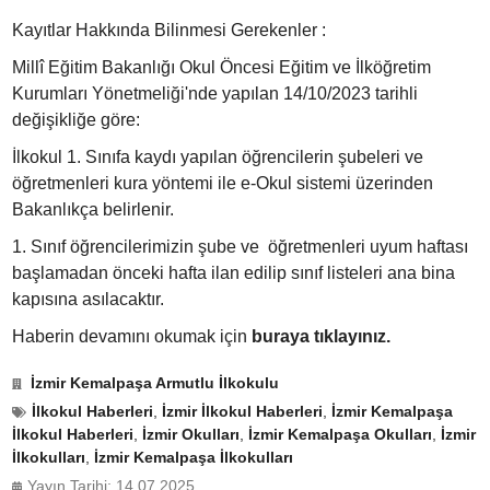
Kayıtlar Hakkında Bilinmesi Gerekenler :
Millî Eğitim Bakanlığı Okul Öncesi Eğitim ve İlköğretim
Kurumları Yönetmeliği'nde yapılan 14/10/2023 tarihli
değişikliğe göre:
️İlkokul 1. Sınıfa kaydı yapılan öğrencilerin şubeleri ve
öğretmenleri kura yöntemi ile e-Okul sistemi üzerinden
Bakanlıkça belirlenir.
1. Sınıf öğrencilerimizin şube ve öğretmenleri uyum haftası
başlamadan önceki hafta ilan edilip sınıf listeleri ana bina
kapısına asılacaktır.
Haberin devamını okumak için
buraya tıklayınız.
İzmir Kemalpaşa Armutlu İlkokulu
İlkokul Haberleri
,
İzmir İlkokul Haberleri
,
İzmir Kemalpaşa
İlkokul Haberleri
,
İzmir Okulları
,
İzmir Kemalpaşa Okulları
,
İzmir
İlkokulları
,
İzmir Kemalpaşa İlkokulları
Yayın Tarihi: 14.07.2025