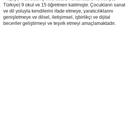
Türkiye) 9 okul ve 15 öğretmen katılmıştır. Çocukların sanat
ve dil yoluyla kendilerini ifade etmeye, yaratıcılıklarını
genişletmeye ve dilsel, iletişimsel, işbirlikçi ve dijital
beceriler geliştirmeyi ve teşvik etmeyi amaçlamaktadır.