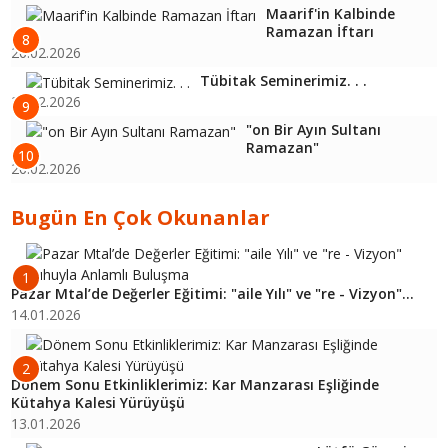
Maarif'in Kalbinde
Ramazan İftarı
8
26.02.2026
Tübitak Seminerimiz. . .
26.02.2026
9
"on Bir Ayın Sultanı
Ramazan"
10
26.02.2026
Bugün En Çok Okunanlar
1
Pazar Mtal’de Değerler Eğitimi: "aile Yılı" ve "re - Vizyon"...
14.01.2026
2
Dönem Sonu Etkinliklerimiz: Kar Manzarası Eşliğinde
Kütahya Kalesi Yürüyüşü
13.01.2026