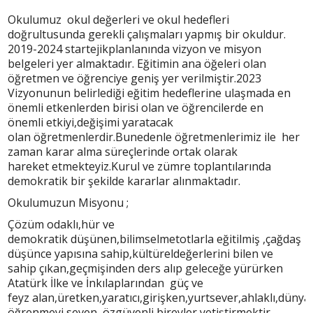
Okulumuz okul değerleri ve okul hedefleri
doğrultusunda gerekli çalışmaları yapmış bir okuldur.
2019-2024 startejikplanlanında vizyon ve misyon
belgeleri yer almaktadır. Eğitimin ana öğeleri olan
öğretmen ve öğrenciye geniş yer verilmiştir.2023
Vizyonunun belirlediği eğitim hedeflerine ulaşmada en
önemli etkenlerden birisi olan ve öğrencilerde en
önemli etkiyi,değişimi yaratacak
olan öğretmenlerdir.Bunedenle öğretmenlerimiz ile her
zaman karar alma süreçlerinde ortak olarak
hareket etmekteyiz.Kurul ve zümre toplantılarında
demokratik bir şekilde kararlar alınmaktadır.
Okulumuzun Misyonu ;
Çözüm odaklı,hür ve
demokratik düşünen,bilimselmetotlarla eğitilmiş ,çağdaş
düşünce yapısına sahip,kültüreldeğerlerini bilen ve
sahip çıkan,geçmişinden ders alıp geleceğe yürürken
Atatürk İlke ve İnkılaplarından güç ve
feyz alan,üretken,yaratıcı,girişken,yurtsever,ahlaklı,düny
öğrenmeyi seven ,özgüvenli bireyler yetiştirmektir.