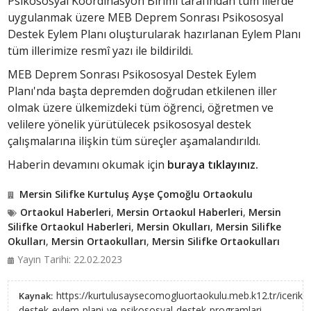
Psikososyal Koordinasyon Birimi tarafından tüm illerde
uygulanmak üzere MEB Deprem Sonrası Psikososyal
Destek Eylem Planı oluşturularak hazırlanan Eylem Planı
tüm illerimize resmî yazı ile bildirildi.
MEB Deprem Sonrası Psikososyal Destek Eylem
Planı'nda başta depremden doğrudan etkilenen iller
olmak üzere ülkemizdeki tüm öğrenci, öğretmen ve
velilere yönelik yürütülecek psikososyal destek
çalışmalarına ilişkin tüm süreçler aşamalandırıldı.
Haberin devamını okumak için
buraya tıklayınız.
Mersin Silifke Kurtuluş Ayşe Çomoğlu Ortaokulu
Ortaokul Haberleri
,
Mersin Ortaokul Haberleri
,
Mersin
Silifke Ortaokul Haberleri
,
Mersin Okulları
,
Mersin Silifke
Okulları
,
Mersin Ortaokulları
,
Mersin Silifke Ortaokulları
Yayın Tarihi: 22.02.2023
https://kurtulusaysecomogluortaokulu.meb.k12.tr/icerikle
Kaynak:
destek-eylem-plani-ve-psikososyal-destek-programlari-