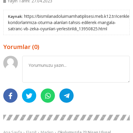
Yayın Tarihi: 27.04.2023
https://bismilanadoluimamhatiplisesi.meb.k12.tr/icerikler/
Kaynak:
koridorlarimiza-oturma-alanlari-tahsis-edilerek-mangala-
satranc-vb-zeka-oyunlari-yerlestirildi_13950825.html
Yorumlar (0)
Ana Sayfa
Elazığ
Maden
Okulumuzda 23 Nisan Ulusal