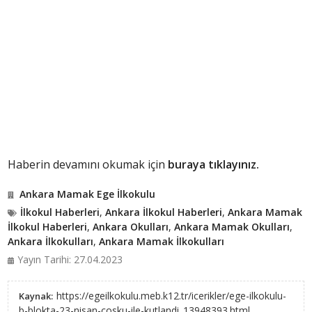
Haberin devamını okumak için
buraya tıklayınız.
Ankara Mamak Ege İlkokulu
İlkokul Haberleri
,
Ankara İlkokul Haberleri
,
Ankara Mamak
İlkokul Haberleri
,
Ankara Okulları
,
Ankara Mamak Okulları
,
Ankara İlkokulları
,
Ankara Mamak İlkokulları
Yayın Tarihi: 27.04.2023
https://egeilkokulu.meb.k12.tr/icerikler/ege-ilkokulu-
Kaynak:
b-blokta-23-nisan-cosku-ile-kutlandi_13948393.html