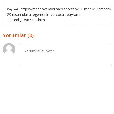
https://madenvaliaydinarslanortaokulu.meb.k12.tr/icerik
Kaynak:
23-nisan-ulusal-egemenlik-ve-cocuk-bayrami-
kutlandi_13966408.html
Yorumlar (0)