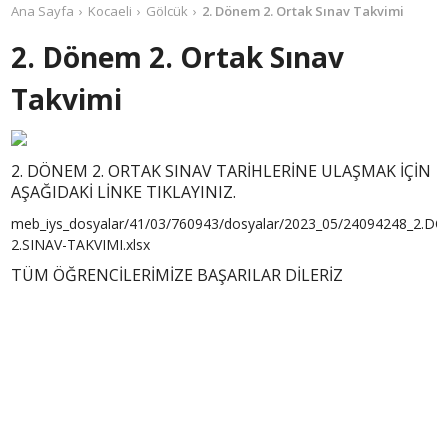
Ana Sayfa
Kocaeli
Gölcük
2. Dönem 2. Ortak Sınav Takvimi
2. Dönem 2. Ortak Sınav
Takvimi
2. DÖNEM 2. ORTAK SINAV TARİHLERİNE ULAŞMAK İÇİN
AŞAĞIDAKİ LİNKE TIKLAYINIZ.
meb_iys_dosyalar/41/03/760943/dosyalar/2023_05/24094248_2.D
2.SINAV-TAKVIMI.xlsx
TÜM ÖĞRENCİLERİMİZE BAŞARILAR DİLERİZ