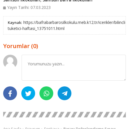
Yayın Tarihi: 07.03.2023
https://bafrabarbarosilkokulu.meb.k12.tr/icerikler/bilincli-
Kaynak:
tuketici-haftasi_13751011.html
Yorumlar (0)
Ana Sayfa
Erzurum
Şenkaya
Başarı Değerlendirme Sınavı