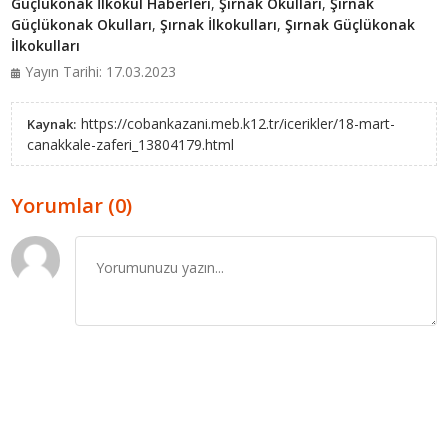
Güçlükonak İlkokul Haberleri
,
Şırnak Okulları
,
Şırnak
Güçlükonak Okulları
,
Şırnak İlkokulları
,
Şırnak Güçlükonak
İlkokulları
Yayın Tarihi: 17.03.2023
https://cobankazani.meb.k12.tr/icerikler/18-mart-
Kaynak:
canakkale-zaferi_13804179.html
Yorumlar (0)