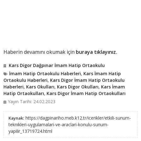
Haberin devamını okumak için
buraya tıklayınız.
Kars Digor Dağpınar İmam Hatip Ortaokulu
İmam Hatip Ortaokulu Haberleri
,
Kars İmam Hatip
Ortaokulu Haberleri
,
Kars Digor İmam Hatip Ortaokulu
Haberleri
,
Kars Okulları
,
Kars Digor Okulları
,
Kars İmam
Hatip Ortaokulları
,
Kars Digor İmam Hatip Ortaokulları
Yayın Tarihi: 24.02.2023
https://dagpinariho.meb.k12.tr/icerikler/etkili-sunum-
Kaynak:
teknikleri-uygulamalari-ve-araclari-konulu-sunum-
yapilir_13719724.html