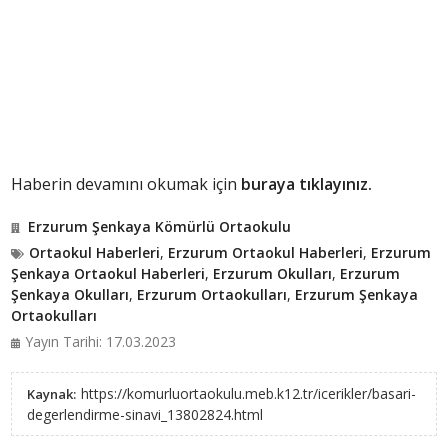
Haberin devamını okumak için
buraya tıklayınız.
Erzurum Şenkaya Kömürlü Ortaokulu
Ortaokul Haberleri
,
Erzurum Ortaokul Haberleri
,
Erzurum
Şenkaya Ortaokul Haberleri
,
Erzurum Okulları
,
Erzurum
Şenkaya Okulları
,
Erzurum Ortaokulları
,
Erzurum Şenkaya
Ortaokulları
Yayın Tarihi: 17.03.2023
https://komurluortaokulu.meb.k12.tr/icerikler/basari-
Kaynak:
degerlendirme-sinavi_13802824.html