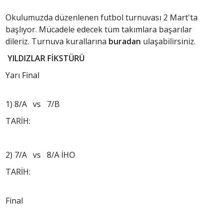
Okulumuzda düzenlenen futbol turnuvası 2 Mart'ta
başlıyor. Mücadele edecek tüm takımlara başarılar
dileriz. Turnuva kurallarına
buradan
ulaşabilirsiniz.
YILDIZLAR
FİKSTÜRÜ
Yarı Final
1) 8/A vs 7/B
TARİH:
2) 7/A vs 8/A İHO
TARİH:
Final