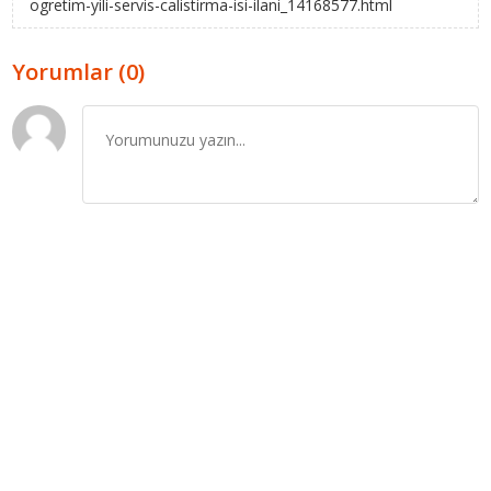
ogretim-yili-servis-calistirma-isi-ilani_14168577.html
Yorumlar (0)