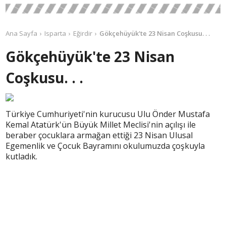
Ana Sayfa
Isparta
Eğirdir
Gökçehüyük'te 23 Nisan Coşkusu. . .
Gökçehüyük'te 23 Nisan
Coşkusu. . .
Türkiye Cumhuriyeti'nin kurucusu Ulu Önder Mustafa
Kemal Atatürk'ün Büyük Millet Meclisi'nin açılışı ile
beraber çocuklara armağan ettiği 23 Nisan Ulusal
Egemenlik ve Çocuk Bayramını okulumuzda çoşkuyla
kutladık.