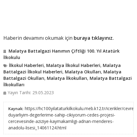
Haberin devamını okumak için
buraya tıklayınız.
Malatya Battalgazi Hanımın Çiftliği 100. Yıl Atatürk
İlkokulu
İlkokul Haberleri
,
Malatya İlkokul Haberleri
,
Malatya
Battalgazi İlkokul Haberleri
,
Malatya Okulları
,
Malatya
Battalgazi Okulları
,
Malatya İlkokulları
,
Malatya Battalgazi
İlkokulları
Yayın Tarihi: 29.05.2023
https://hc100yilataturkilkokulu.meb.k12.tr/icerikler/cevrey
Kaynak:
duyarliyim-degerlerime-sahip-cikiyorum-cedes-projesi-
cercevesinde-aziziye-kaymakamligi-adnan-menderes-
anadolu-lisesi_14061124.html