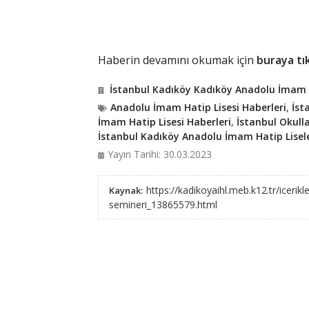
Haberin devamını okumak için
buraya tık
İstanbul Kadıköy Kadıköy Anadolu İmam H
Anadolu İmam Hatip Lisesi Haberleri
,
İst
İmam Hatip Lisesi Haberleri
,
İstanbul Okulla
İstanbul Kadıköy Anadolu İmam Hatip Lisele
Yayın Tarihi: 30.03.2023
https://kadikoyaihl.meb.k12.tr/icerik
Kaynak:
semineri_13865579.html