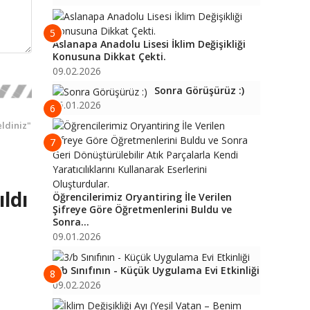
5
Aslanapa Anadolu Lisesi İklim Değişikliği
Konusuna Dikkat Çekti.
09.02.2026
Sonra Görüşürüz :)
16.01.2026
6
ldiniz"
7
ldı
Öğrencilerimiz Oryantiring İle Verilen
Şifreye Göre Öğretmenlerini Buldu ve
Sonra...
09.01.2026
3/b Sınıfının - Küçük Uygulama Evi Etkinliği
8
09.02.2026