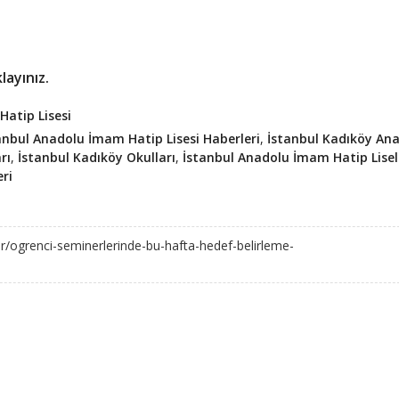
layınız.
atip Lisesi
anbul Anadolu İmam Hatip Lisesi Haberleri
,
İstanbul Kadıköy An
rı
,
İstanbul Kadıköy Okulları
,
İstanbul Anadolu İmam Hatip Lisel
ri
ler/ogrenci-seminerlerinde-bu-hafta-hedef-belirleme-