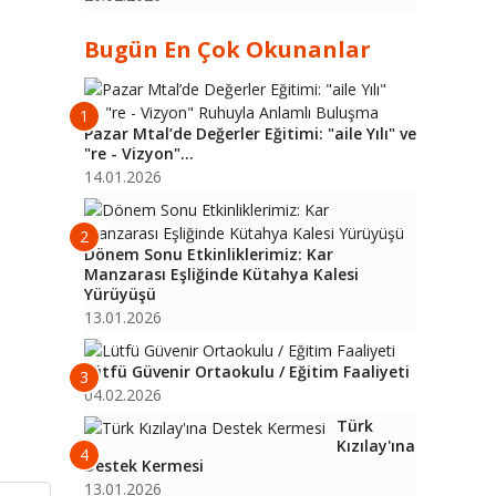
Bugün En Çok Okunanlar
1
Pazar Mtal’de Değerler Eğitimi: "aile Yılı" ve
"re - Vizyon"...
14.01.2026
2
Dönem Sonu Etkinliklerimiz: Kar
Manzarası Eşliğinde Kütahya Kalesi
Yürüyüşü
13.01.2026
Lütfü Güvenir Ortaokulu / Eğitim Faaliyeti
3
04.02.2026
Türk
Kızılay'ına
4
Destek Kermesi
13.01.2026