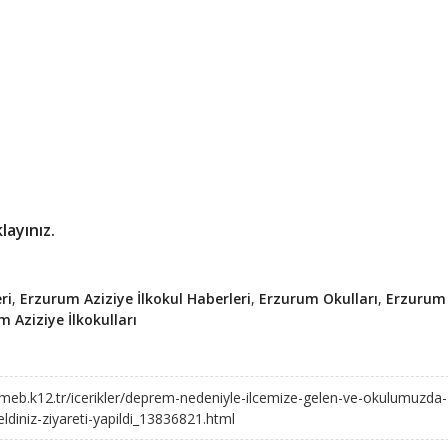
layınız.
ri
,
Erzurum Aziziye İlkokul Haberleri
,
Erzurum Okulları
,
Erzurum
 Aziziye İlkokulları
.meb.k12.tr/icerikler/deprem-nedeniyle-ilcemize-gelen-ve-okulumuzda-
ldiniz-ziyareti-yapildi_13836821.html