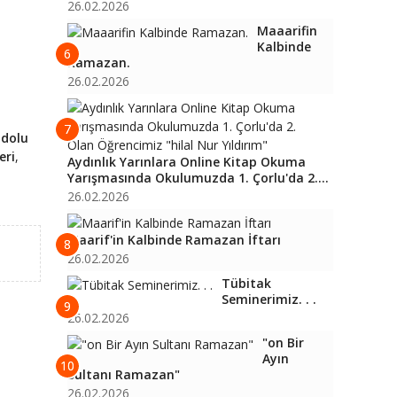
26.02.2026
Maaarifin
Kalbinde
6
Ramazan.
26.02.2026
7
adolu
eri
,
Aydınlık Yarınlara Online Kitap Okuma
Yarışmasında Okulumuzda 1. Çorlu'da 2....
26.02.2026
Maarif'in Kalbinde Ramazan İftarı
8
26.02.2026
Tübitak
Seminerimiz. . .
9
26.02.2026
"on Bir
Ayın
10
Sultanı Ramazan"
26.02.2026