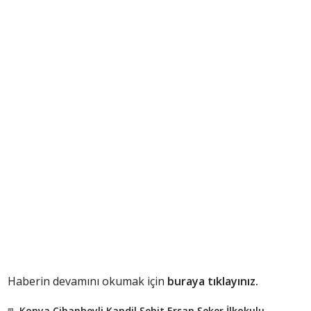
Haberin devamını okumak için
buraya tıklayınız.
Konya Cihanbeyli Kandil Şehit Ersan Şeker İlkokulu