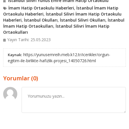
İstanbul Silivri Yunus Emre İmam Hatip Ortaokulu
İmam Hatip Ortaokulu Haberleri
,
İstanbul İmam Hatip
Ortaokulu Haberleri
,
İstanbul Silivri İmam Hatip Ortaokulu
Haberleri
,
İstanbul Okulları
,
İstanbul Silivri Okulları
,
İstanbul
İmam Hatip Ortaokulları
,
İstanbul Silivri İmam Hatip
Ortaokulları
Yayın Tarihi: 25.05.2023
https://yunusemreih.meb.k12.tr/icerikler/orgun-
Kaynak:
egitim-ile-birlikte-hafizlik-projesi_14050726.html
Yorumlar (0)