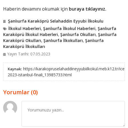
Haberin devamını okumak için
buraya tıklayınız.
Şanlıurfa Karaköprü Selahaddin Eyyubi İlkokulu
İlkokul Haberleri
,
Şanlıurfa İlkokul Haberleri
,
Şanlıurfa
Karaköprü İlkokul Haberleri
,
Şanlıurfa Okulları
,
Şanlıurfa
Karaköprü Okulları
,
Şanlıurfa İlkokulları
,
Şanlıurfa
Karaköprü İlkokulları
Yayın Tarihi: 07.05.2023
https://karakopruselahaddineyyubiilkokul.meb.k12.tr/iceri
Kaynak:
2023-istanbul-finali_13985733.html
Yorumlar (0)